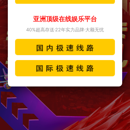
亚洲顶级在线娱乐平台
40%超高存送·22年实力品牌·大额无忧